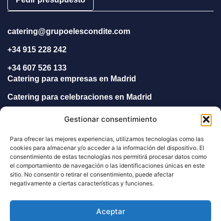
catering@grupoelescondite.com
+34 915 228 242
+34 607 526 133
Catering para empresas en Madrid
Catering para celebraciones en Madrid
Catering para eventos en Madrid
Gestionar consentimiento
Catering a domicilio en Madrid
Para ofrecer las mejores experiencias, utilizamos tecnologías como las
Catering para bodas en Madrid
cookies para almacenar y/o acceder a la información del dispositivo. El
consentimiento de estas tecnologías nos permitirá procesar datos como
Menú para particulares y oficinas
el comportamiento de navegación o las identificaciones únicas en este
Síguenos en RRSS
sitio. No consentir o retirar el consentimiento, puede afectar
negativamente a ciertas características y funciones.
Instagram
Tiktok
Aceptar