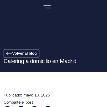
Volver al blog
Catering a domicilio en Madrid
Publicado:
mayo 13, 2026
Comparte el post