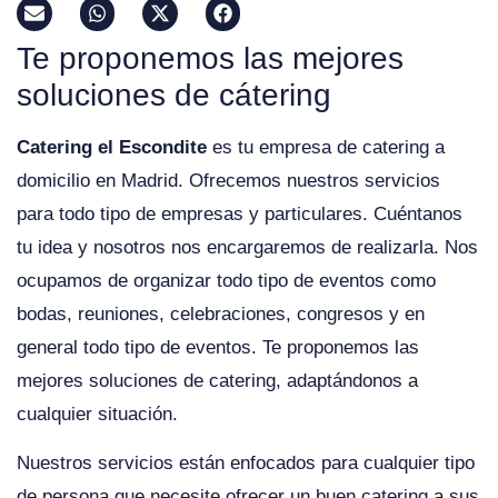
Te proponemos las mejores
soluciones de cátering
Catering el Escondite
es tu empresa de catering a
domicilio en Madrid. Ofrecemos nuestros servicios
para todo tipo de empresas y particulares. Cuéntanos
tu idea y nosotros nos encargaremos de realizarla. Nos
ocupamos de organizar todo tipo de eventos como
bodas, reuniones, celebraciones, congresos y en
general todo tipo de eventos. Te proponemos las
mejores soluciones de catering, adaptándonos a
cualquier situación.
Nuestros servicios están enfocados para cualquier tipo
de persona que necesite ofrecer un buen catering a sus