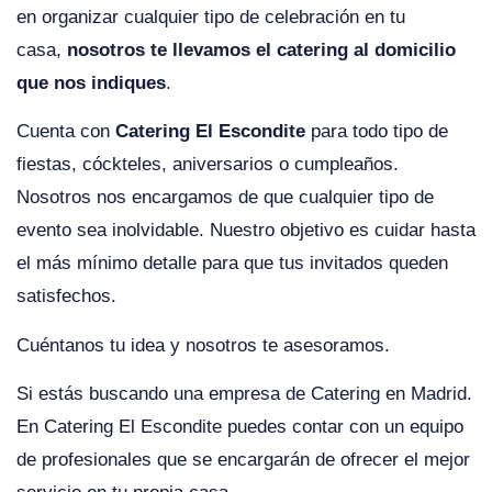
en organizar cualquier tipo de celebración en tu
casa,
nosotros te llevamos el catering al domicilio
que nos indiques
.
Cuenta con
Catering El Escondite
para todo tipo de
fiestas, cóckteles, aniversarios o cumpleaños.
Nosotros nos encargamos de que cualquier tipo de
evento sea inolvidable. Nuestro objetivo es cuidar hasta
el más mínimo detalle para que tus invitados queden
satisfechos.
Cuéntanos tu idea y nosotros te asesoramos.
Si estás buscando una empresa de Catering en Madrid.
En Catering El Escondite puedes contar con un equipo
de profesionales que se encargarán de ofrecer el mejor