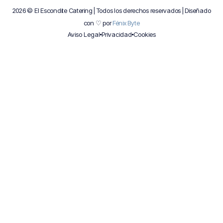
2026 © El Escondite Catering | Todos los derechos reservados | Diseñado
con ♡ por
Fénix Byte
Aviso Legal
Privacidad
Cookies