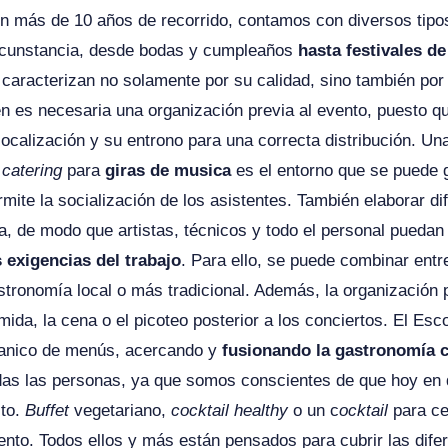
n más de 10 años de recorrido, contamos con diversos tipo
rcunstancia, desde bodas y cumpleaños
hasta festivales d
 caracterizan no solamente por su calidad, sino también por 
en es necesaria una organización previa al evento, puesto q
 localización y su entrono para una correcta distribución. Un
n
catering
para
giras de musica
es el entorno que se puede 
rmite la socialización de los asistentes. También elaborar d
ra, de modo que artistas, técnicos y todo el personal puedan 
s exigencias del trabajo
. Para ello, se puede combinar entr
stronomía local o más tradicional. Además, la organización 
mida, la cena o el picoteo posterior a los conciertos. El Esc
anico de menús, acercando y
fusionando la gastronomía 
das las personas, ya que somos conscientes de que hoy en 
ito.
Buffet
vegetariano,
cocktail healthy
o un c
ocktail
para ce
ento. Todos ellos y más están pensados para cubrir las dife