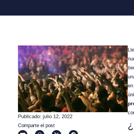
Ll
nu
ti
un
en
ún
pr
co
Publicado:
julio 12, 2022
¿
Comparte el post