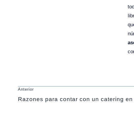
to
li
qu
nú
as
co
Anterior
Razones para contar con un catering en