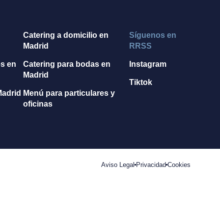
n
Catering a domicilio en
Síguenos en
Madrid
RRSS
es en
Catering para bodas en
Instagram
Madrid
Tiktok
Madrid
Menú para particulares y
oficinas
Aviso Legal
Privacidad
Cookies