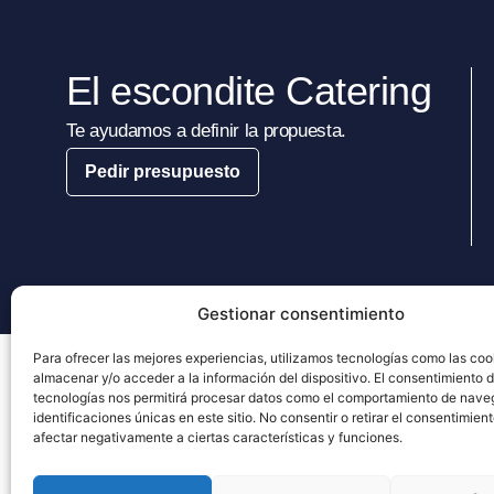
El escondite Catering
Te ayudamos a definir la propuesta.
Pedir presupuesto
Gestionar consentimiento
Para ofrecer las mejores experiencias, utilizamos tecnologías como las coo
2026 © El Escondite Catering | Todos los derechos reservados | Dis
almacenar y/o acceder a la información del dispositivo. El consentimiento 
tecnologías nos permitirá procesar datos como el comportamiento de nave
identificaciones únicas en este sitio. No consentir o retirar el consentimien
afectar negativamente a ciertas características y funciones.