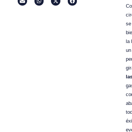
Co
ci
se
bi
la
u
pe
gi
la
ga
co
ab
to
éx
ev