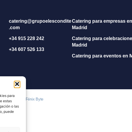
catering@grupoelescondite
Catering para empresas e
.com
Madrid
+34 915 228 242
Catering para celebracion
Madrid
+34 607 526 133
Catering para eventos en 
kies para
eñado con ♡ por
Fénix Byte
de estas
gación o las
to, puede