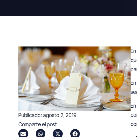
En
qu
pa
En
se
En
co
Publicado:
agosto 2, 2019
co
Comparte el post