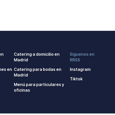
en
Catering a domicilio en
Síguenos en
Madrid
RRSS
nes en
Catering para bodas en
Instagram
Madrid
Tiktok
n
Menú para particulares y
oficinas