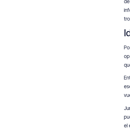
de
in
tr
I
Po
op
qu
En
es
vu
Ju
pu
el