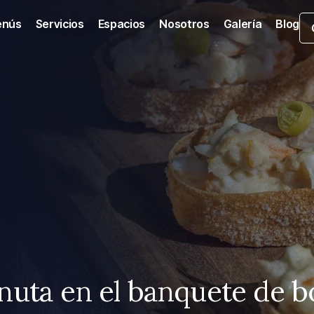
nús
Servicios
Espacios
Nosotros
Galería
Blog
inuta en el banquete de 