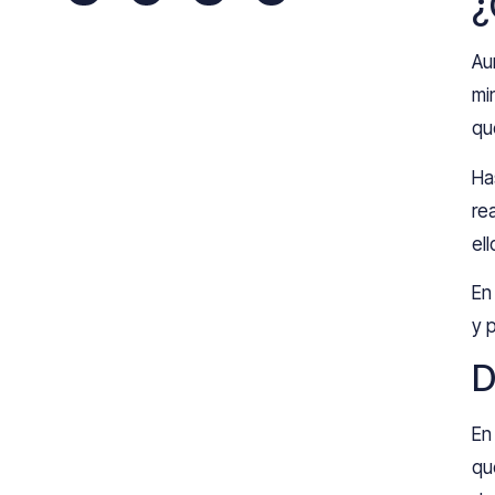
¿
Au
mi
qu
Ha
re
el
En
y 
D
En
qu