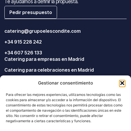
Te ayudamos a definir la propuesta.
Pedir presupuesto
catering@grupoelescondite.com
+34 915 228 242
+34 607 526 133
Catering para empresas en Madrid
Catering para celebraciones en Madrid
Catering para eventos en Madrid
Gestionar consentimiento
Catering a domicilio en Madrid
Para ofrecer las mejores experiencias, utilizamos tecnologías como las
Catering para bodas en Madrid
cookies para almacenar y/o acceder a la información del dispositivo. El
consentimiento de estas tecnologías nos permitirá procesar datos como
Menú para particulares y oficinas
el comportamiento de navegación o las identificaciones únicas en este
Síguenos en RRSS
sitio. No consentir o retirar el consentimiento, puede afectar
negativamente a ciertas características y funciones.
Instagram