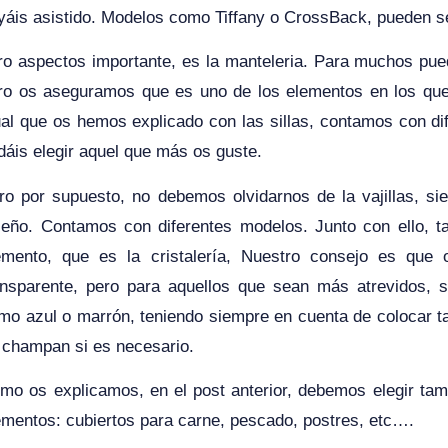
yáis asistido. Modelos como Tiffany o CrossBack, pueden s
ro aspectos importante, es la manteleria. Para muchos pue
ro os aseguramos que es uno de los elementos en los que lo
ual que os hemos explicado con las sillas, contamos con di
dáis elegir aquel que más os guste.
ro por supuesto, no debemos olvidarnos de la vajillas, si
seño. Contamos con diferentes modelos. Junto con ello, t
emento, que es la cristalería, Nuestro consejo es que 
ansparente, pero para aquellos que sean más atrevidos, 
mo azul o marrón, teniendo siempre en cuenta de colocar ta
 champan si es necesario.
mo os explicamos, en el post anterior, debemos elegir tambi
ementos: cubiertos para carne, pescado, postres, etc….