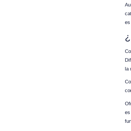
Au
ca
es
¿
Co
Di
la
Co
co
Of
es
fu