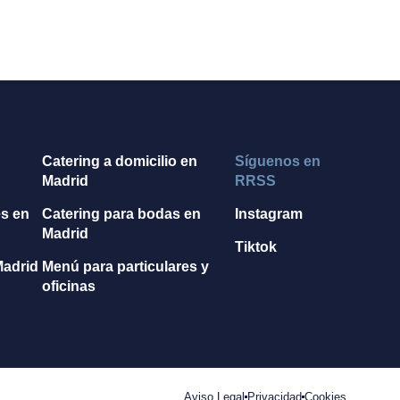
n
Catering a domicilio en
Síguenos en
Madrid
RRSS
es en
Catering para bodas en
Instagram
Madrid
Tiktok
Madrid
Menú para particulares y
oficinas
Aviso Legal
Privacidad
Cookies