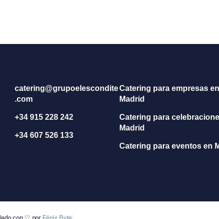
catering@grupoelescondite
Catering para empresas e
.com
Madrid
+34 915 228 242
Catering para celebracion
Madrid
+34 607 526 133
Catering para eventos en 
eñado con ♡ por
Fénix Byte