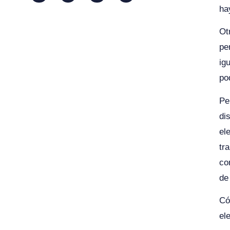
ha
Ot
pe
ig
po
Pe
di
el
tr
co
de
Có
el