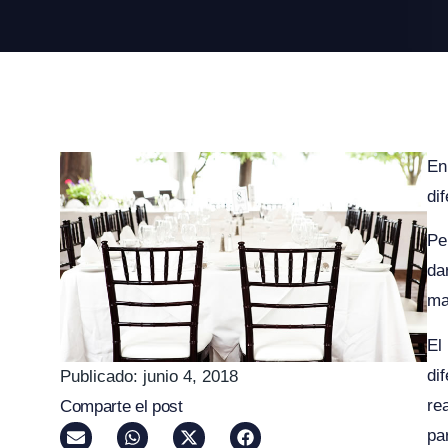
En
di
Pe
da
ma
El
di
Publicado:
junio 4, 2018
re
Comparte el post
pa