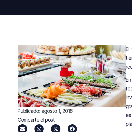
El
ti
re
En
fe
in
gr
Publicado:
agosto 1, 2018
es
Comparte el post
pl