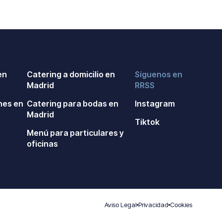
en
Catering a domicilio en
Síguenos en
Madrid
RRSS
nes en
Catering para bodas en
Instagram
Madrid
Tiktok
n
Menú para particulares y
oficinas
Aviso Legal
Privacidad
Cookies