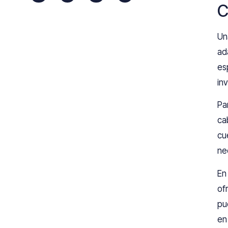
C
Un
ad
es
in
Pa
ca
cu
ne
En
of
pu
en