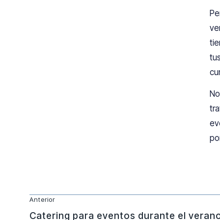
Pe
ve
ti
tu
cu
No
tr
ev
po
Anterior
Catering para eventos durante el veran