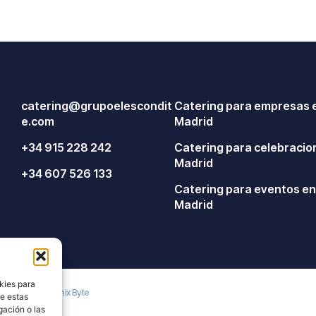
catering@grupoelescondit
Catering para empresas 
e.com
Madrid
+34 915 228 242
Catering para celebracio
Madrid
+34 607 526 133
Catering para eventos e
Madrid
kies para
ado con ♡ por
Fénix Byte
de estas
gación o las